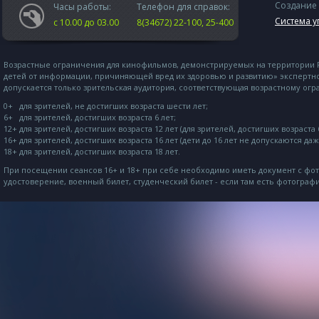
Создание 
Часы работы:
Телефон для справок:
Система у
с 10.00 до 03.00
8(34672) 22-100, 25-400
Возрастные ограничения для кинофильмов, демонстрируемых на территории Р
детей от информации, причиняющей вред их здоровью и развитию» экспертн
допускается только зрительская аудитория, соответствующая возрастному ог
0+ для зрителей, не достигших возраста шести лет;
6+ для зрителей, достигших возраста 6 лет;
12+ для зрителей, достигших возраста 12 лет (для зрителей, достигших возраста
16+ для зрителей, достигших возраста 16 лет (дети до 16 лет не допускаются д
18+ для зрителей, достигших возраста 18 лет.
При посещении сеансов 16+ и 18+ при себе необходимо иметь документ с фо
удостоверение, военный билет, студенческий билет - если там есть фотографи