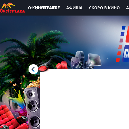
О КИНОТЕАТРЕ
НЯГАНЬ
АФИША
СКОРО В КИНО
А
Город: