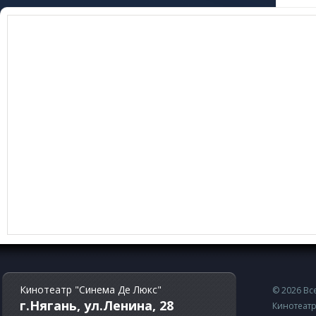
Кинотеатр "Синема Де Люкс"
© 2026 В
г.Нягань, ул.Ленина, 28
Кинотеатр